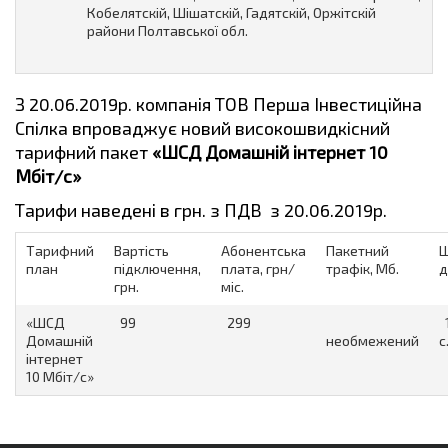
Кобелятскій, Шішатскій, Гадятскій, Оржітскій
райони Полтавської обл.
З 20.06.2019р. компанія ТОВ Перша Інвестиційна
Спілка впроваджує новий високошвидкісний
тарифний пакет
«
ШСД Домашній інтернет 10
Мбіт/с»
Тарифи наведені в грн. з ПДВ з 20.06.2019р.
Тарифний
Вартість
Абонентська
Пакетний
Ш
план
підключення,
плата, грн/
трафік, Мб.
д
грн.
міс.
«ШСД
99
299
1
Домашній
необмежений
с
інтернет
10 Мбіт/с»