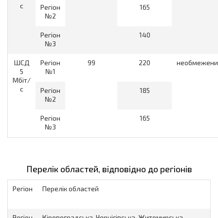
с
Регіон
165
№2
Регіон
140
№3
ШСД
Регіон
99
220
необмежени
5
№1
Мбіт/
с
Регіон
185
№2
Регіон
165
№3
Перелік областей, відповідно до регіонів
Регiон
Перелік областей
Регіон
Кіровоградська, Чернігівська, Житомирська,