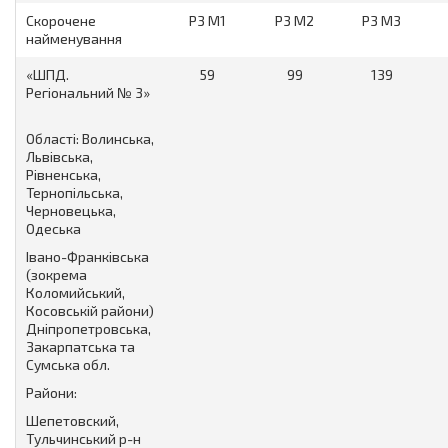
Скорочене
Р3 М1
Р3 М2
Р3 М3
найменування
«ШПД.
59
99
139
Регіональний № 3»
Області: Волинська,
Львівська,
Рівненська,
Тернопільська,
Черновецька,
Одеська
Івано-Франківська
(зокрема
Коломийський,
Косовській райони)
Дніпропетровська,
Закарпатська та
Сумська обл.
Райони:
Шепетовский,
Тульчинський р-н