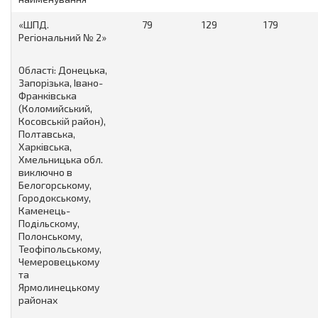
«ШПД.
79
129
179
Регіональний № 2»
Області: Донецька,
Запорізька, Івано-
Франківська
(Коломийський,
Косовській район),
Полтавська,
Харківська,
Хмельницька обл.
виключно в
Белогорському,
Городокському,
Каменець-
Подільскому,
Полонському,
Теофіпольському,
Чемеровецькому
та
Ярмолинецькому
районах