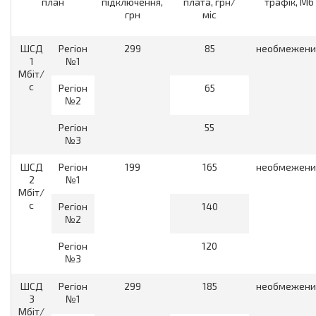
план
підключення,
плата, грн/
трафік, Мб
грн
міс
ШСД
Регіон
299
85
необмежени
1
№1
Мбіт/
с
Регіон
65
№2
Регіон
55
№3
ШСД
Регіон
199
165
необмежени
2
№1
Мбіт/
с
Регіон
140
№2
Регіон
120
№3
ШСД
Регіон
299
185
необмежени
3
№1
Мбіт/