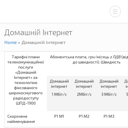
Домашній Інтернет
Home
»
Домашній Інтернет
Тарифні плани
Абонентська плата,
грн/місяць з ПДВ
(ві
телекомунікаційної
до швидкості). Швидкість
послуги
«Домашній
Інтернет» за
Домашній
Домашній
Домашній
Д
технологією
інтернет
інтернет
інтернет
і
фіксованого
широкосмугового
1 Мбіт/с
2Мбіт/с
3 Мбіт/с
радіодоступу
ШПД-1900
Скорочене
Р1 М1
Р1 М2
Р1 М3
найменування