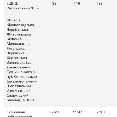
«ШПД.
99
149
199
Регіональний № 1»
Області:
Кіровоградська,
Чернігівська,
Житомирська,
Київська,
Миколаївська,
Луганська,
Черкаська,
Херсонська,
Винницька (за
виключенням:
Тульчинського р-
ну), Хмельницька
(за виключенням:
Шепетівський,
Изяславський,
Славутський
районів), м. Київ
Скорочене
Р2 М1
Р2 М2
Р2 М3
найменування