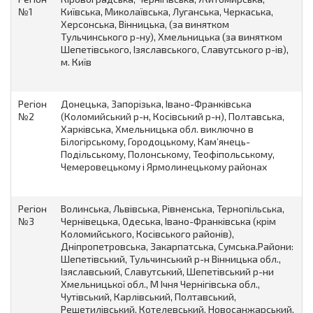
№1
Київська, Миколаївська, Луганська, Черкаська,
Херсонська, Вінницька, (за винятком
Тульчинського р-ну), Хмельницька (за винятком
Шепетівського, Ізяславського, Славутського р-ів),
м. Київ
Регіон
Донецька, Запорізька, Івано-Франківська
№2
(Коломийський р-н, Косівський р-н), Полтавська,
Харківська, Хмельницька обл. виключно в
Білогірському, Городоцькому, Кам’янець-
Подільському, Полонському, Теофіпольському,
Чемеровецькому і Ярмолинецькому районах
Регіон
Волинська, Львівська, Рівненська, Тернопільська,
№3
Чернівецька, Одеська, Івано-Франківська (крім
Коломийського, Косівського районів),
Дніпропетровська, Закарпатська, Сумська.Райони:
Шепетівський, Тульчинський р-н Вінницька обл.,
Ізяславський, Славутський, Шепетівський р-ни
Хмельницької обл., М Ічня Чернігівська обл.,
Чутівський, Карлівський, Полтавський,
Решетилівський, Котелевський, Новосанжарський,