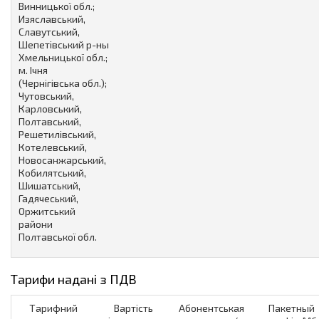
Винницької обл.;
Изяславський,
Славутський,
Шепетівський р-ны
Хмельницької обл.;
м. Ічня
(Чернігівська обл.);
Чутовський,
Карловський,
Полтавський,
Решетилівський,
Котелевський,
Новосанжарський,
Кобилятський,
Шишатський,
Гадячеський,
Оржитський
райони
Полтавської обл.
Тарифи надані з ПДВ
Тарифний
Вартість
Абонентськая
Пакетный