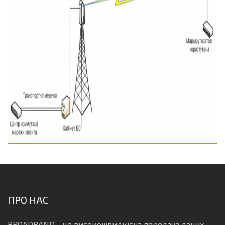
ПРО НАС
BROADBAND - це високошвидкісна передача даних,